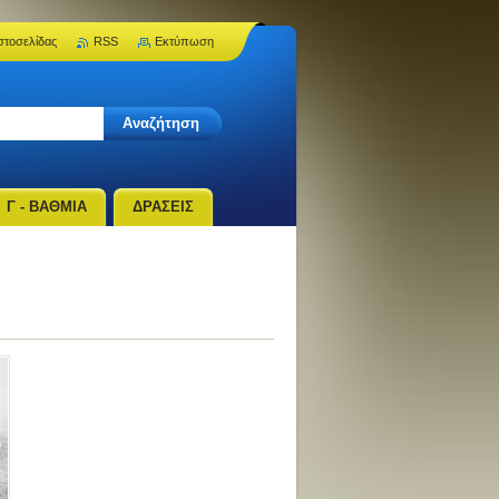
στοσελίδας
RSS
Εκτύπωση
Γ - ΒΑΘΜΙΑ
ΔΡΑΣΕΙΣ