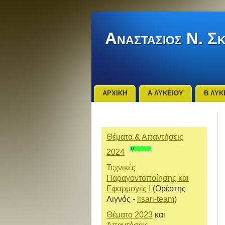
Αναστασιος Ν. Σ
ΑΡΧΙΚΗ
Α ΛΥΚΕΙΟΥ
Β ΛΥΚ
Θέματα & Απαντήσεις
2024
Τεχνικές
Παραγοντοποίησης και
Εφαρμογές Ι
(Ορέστης
Λιγνός -
lisari-team
)
Θέματα 2023
και