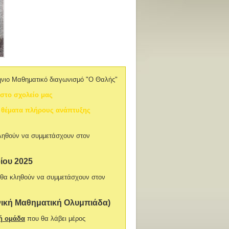
λήνιο Μαθηματικό διαγωνισμό "Ο Θαλής"
 στο σχολείο μας
3) θέματα πλήρους ανάπτυξης
κληθούν να συμμετάσχουν στον
ίου 2025
 θα κληθούν να συμμετάσχουν στον
ική Μαθηματική Ολυμπιάδα)
ή ομάδα
που θα λάβει μέρος