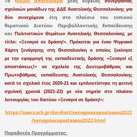
Το
τελικό αποτέλεσμα
μίας ευρείας
συνεργασίας
σχολικών μονάδων της ΔΔΕ Ανατολικής Θεσσαλονίκης για
έτη στο πλαίσιο του τοπικού
δύο συνεχόμενα
θεματικού Δικτύου Περιβαλλοντικής Εκπαίδευσης
και
Πολιτιστικών Θεμάτων Ανατολικής Θεσσαλονίκης με
τίτλο: «Ξεναγοί σε δράση!».
Πρόκειται για έναν Ψηφιακό
Χάρτη ξενάγησης στη Θεσσαλονίκη ο οποίος ξεκίνησε
με
την εφαρμογή της εκπαιδευτικής δράσης «Ξεναγοί εξ
αποστάσεως!» σε σχολεία της
Δευτεροβάθμιας και
Πρωτοβάθμιας εκπαίδευσης Ανατολικής Θεσσαλονίκης
κατά το
σχολικό έτος 2020-21 και εμπλουτίστηκε τη φετινή
σχολική χρονιά (2021-22) με νέα σημεία
στο πλαίσιο
λειτουργίας του δικτύου «Ξεναγοί σε δράση!»:
https://users.sch.gr/dardioti/xenagoiexapostaseos2022
/xenagoiexapostaseos2022.html
Παραδοτέα Προγράμματος: